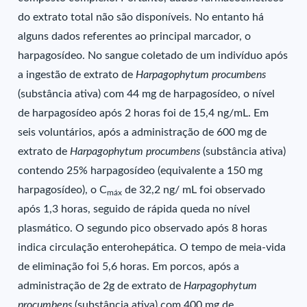
do extrato total não são disponíveis. No entanto há
alguns dados referentes ao principal marcador, o
harpagosídeo. No sangue coletado de um indivíduo após
a ingestão de extrato de
Harpagophytum procumbens
(substância ativa) com 44 mg de harpagosídeo, o nível
de harpagosídeo após 2 horas foi de 15,4 ng/mL. Em
seis voluntários, após a administração de 600 mg de
extrato de
Harpagophytum procumbens
(substância ativa)
contendo 25% harpagosídeo (equivalente a 150 mg
harpagosídeo), o C
de 32,2 ng/ mL foi observado
máx
após 1,3 horas, seguido de rápida queda no nível
plasmático. O segundo pico observado após 8 horas
indica circulação enterohepática. O tempo de meia-vida
de eliminação foi 5,6 horas. Em porcos, após a
administração de 2g de extrato de
Harpagophytum
procumbens
(substância ativa) com 400 mg de