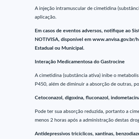
A injeção intramuscular de cimetidina (substânci
aplicação.
Em casos de eventos adversos, notifique ao Sis
NOTIVISA, disponível em www.anvisa.gov.br/hots
Estadual ou Municipal.
Interação Medicamentosa do Gastrocine
A cimetidina (substância ativa) inibe o metabol
P450, além de diminuir a absorção de outras, p
Cetoconazol, digoxina, fluconazol, indometacina,
Pode ter sua absorção reduzida, portanto a cime
menos 2 horas após a administração destas dro
Antidepressivos tricíclicos, xantinas, benzodiaz