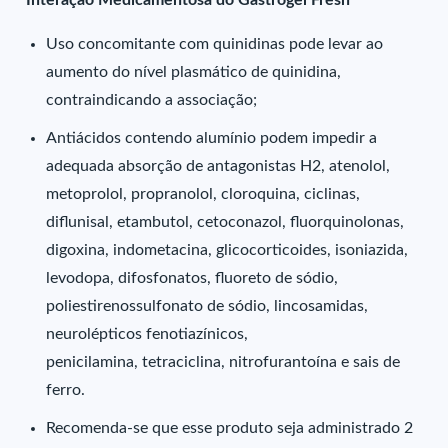
Interação Medicamentosa do Gastrogel Fresh
Uso concomitante com quinidinas pode levar ao
aumento do nível plasmático de quinidina,
contraindicando a associação;
Antiácidos contendo alumínio podem impedir a
adequada absorção de antagonistas H2, atenolol,
metoprolol, propranolol, cloroquina, ciclinas,
diflunisal, etambutol, cetoconazol, fluorquinolonas,
digoxina, indometacina, glicocorticoides, isoniazida,
levodopa, difosfonatos, fluoreto de sódio,
poliestirenossulfonato de sódio, lincosamidas,
neurolépticos fenotiazínicos,
penicilamina, tetraciclina, nitrofurantoína e sais de
ferro.
Recomenda-se que esse produto seja administrado 2