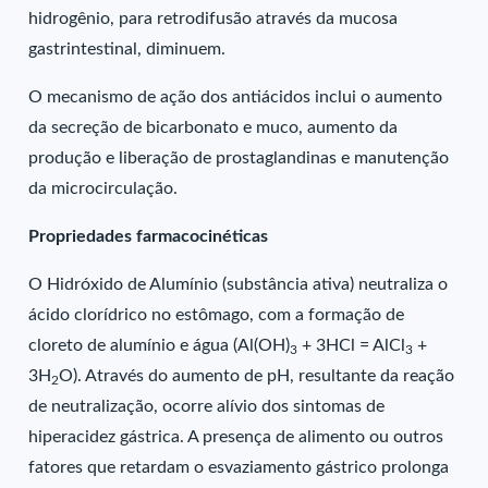
hidrogênio, para retrodifusão através da mucosa
gastrintestinal, diminuem.
O mecanismo de ação dos antiácidos inclui o aumento
da secreção de bicarbonato e muco, aumento da
produção e liberação de prostaglandinas e manutenção
da microcirculação.
Propriedades farmacocinéticas
O Hidróxido de Alumínio (substância ativa) neutraliza o
ácido clorídrico no estômago, com a formação de
cloreto de alumínio e água (Al(OH)
+ 3HCl = AlCl
+
3
3
3H
O). Através do aumento de pH, resultante da reação
2
de neutralização, ocorre alívio dos sintomas de
hiperacidez gástrica. A presença de alimento ou outros
fatores que retardam o esvaziamento gástrico prolonga