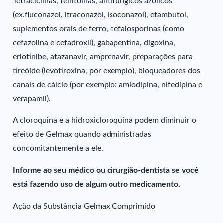
Tetraciclinas, fenitoínas, antifúngicos azólicos
(ex.fluconazol, itraconazol, isoconazol), etambutol,
suplementos orais de ferro, cefalosporinas (como
cefazolina e cefadroxil), gabapentina, digoxina,
erlotinibe, atazanavir, amprenavir, preparações para
tireóide (levotiroxina, por exemplo), bloqueadores dos
canais de cálcio (por exemplo: amlodipina, nifedipina e
verapamil).
A cloroquina e a hidroxicloroquina podem diminuir o
efeito de Gelmax quando administradas
concomitantemente a ele.
Informe ao seu médico ou cirurgião-dentista se você
está fazendo uso de algum outro medicamento.
Ação da Substância Gelmax Comprimido