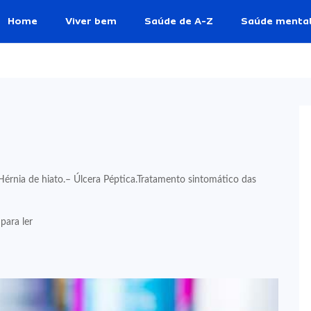
Home
Viver bem
Saúde de A-Z
Saúde menta
 Hérnia de hiato.– Úlcera Péptica.Tratamento sintomático das
para ler