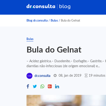
Blog dr.consulta
/
Bulas
/
Bula do Gelnat
Bulas
Bula do Gelnat
– Acidez gástrica.– Duodenite.– Esofagite.– Gastrite.–
diarréias não-infecciosas (de origem emocional) e...
08, jan de 2019
19 minutos 
dr.consulta