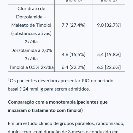
(hora 0)
(hora 2)
Cloridrato de
Dorzolamida +
Maleato de Timolol
7,7 [27,4%]
9,0 [32,7%]
(substâncias ativas)
2x/dia
Dorzolamida a 2,0%
4,6 [15,5%]
5,4 [19,8%]
3x/dia
Timolol a 0,5% 2x/dia
6,4 [22,2%]
6,3 [22,6%]
†
Os pacientes deveriam apresentar PIO no período
basal ? 24 mmHg para serem admitidos.
Comparação com a monoterapia (pacientes que
iniciaram o tratamento com timolol)
Em um estudo clínico de grupos paralelos, randomizado,
duplo-cego, com duração de 3 meses e conduzido em