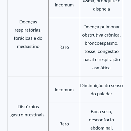
Asma, bronquite e
Incomum
dispneia
Doenças
Doença pulmonar
respiratórias,
obstrutiva crônica,
torácicas e do
broncoespasmo,
mediastino
Raro
tosse, congestão
nasal e respiração
asmática
Diminuição do senso
Incomum
do paladar
Distúrbios
Boca seca,
gastrointestinais
desconforto
Raro
abdominal,