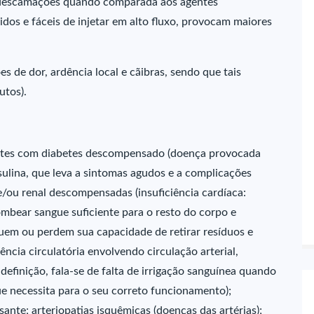
 descamações quando comparada aos agentes
idos e fáceis de injetar em alto fluxo, provocam maiores
s de dor, ardência local e cãibras, sendo que tais
utos).
ntes com diabetes descompensado (doença provocada
sulina, que leva a sintomas agudos e a complicações
a e/ou renal descompensadas (insuficiência cardíaca:
mbear sangue suficiente para o resto do corpo e
inuem ou perdem sua capacidade de retirar resíduos e
iência circulatória envolvendo circulação arterial,
r definição, fala-se de falta de irrigação sanguínea quando
e necessita para o seu correto funcionamento);
sante; arteriopatias isquêmicas (doenças das artérias);