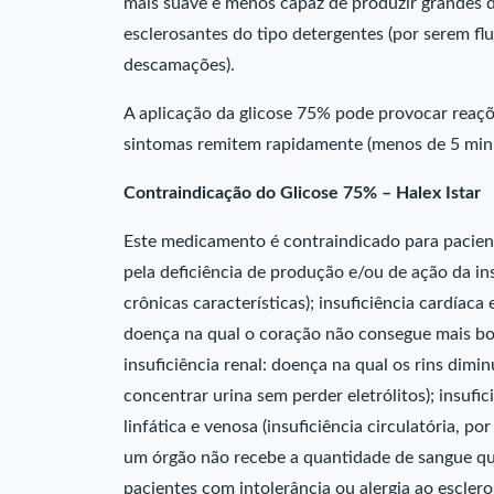
mais suave e menos capaz de produzir grandes
esclerosantes do tipo detergentes (por serem flu
descamações).
A aplicação da glicose 75% pode provocar reaçõe
sintomas remitem rapidamente (menos de 5 min
Contraindicação do Glicose 75% – Halex Istar
Este medicamento é contraindicado para pacie
pela deficiência de produção e/ou de ação da in
crônicas características); insuficiência cardíac
doença na qual o coração não consegue mais bo
insuficiência renal: doença na qual os rins dim
concentrar urina sem perder eletrólitos); insufic
linfática e venosa (insuficiência circulatória, po
um órgão não recebe a quantidade de sangue qu
pacientes com intolerância ou alergia ao esclero