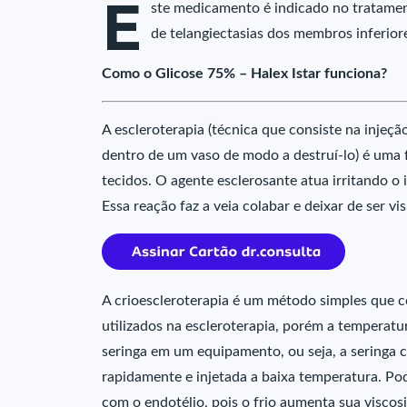
E
ste medicamento é indicado no tratamen
de telangiectasias dos membros inferio
Como o Glicose 75% – Halex Istar funciona?
A escleroterapia (técnica que consiste na inje
dentro de um vaso de modo a destruí-lo) é uma 
tecidos. O agente esclerosante atua irritando o
Essa reação faz a veia colabar e deixar de ser vis
A crioescleroterapia é um método simples que c
utilizados na escleroterapia, porém a temperatur
seringa em um equipamento, ou seja, a seringa c
rapidamente e injetada a baixa temperatura. Po
com o endotélio, pois o frio aumenta sua viscos