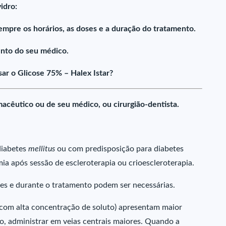
idro:
empre os horários, as doses e a duração do tratamento.
nto do seu médico.
r o Glicose 75% – Halex Istar?
acêutico ou de seu médico, ou cirurgião-dentista.
diabetes
mellitus
ou com predisposição para diabetes
emia após sessão de escleroterapia ou crioescleroterapia.
tes e durante o tratamento podem ser necessárias.
e com alta concentração de soluto) apresentam maior
sso, administrar em veias centrais maiores. Quando a