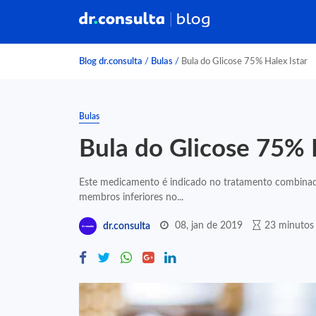
Blog dr.consulta
/
Bulas
/
Bula do Glicose 75% Halex Istar
Bulas
Bula do Glicose 75% 
Este medicamento é indicado no tratamento combinado 
membros inferiores no...
08, jan de 2019
23 minutos 
dr.consulta