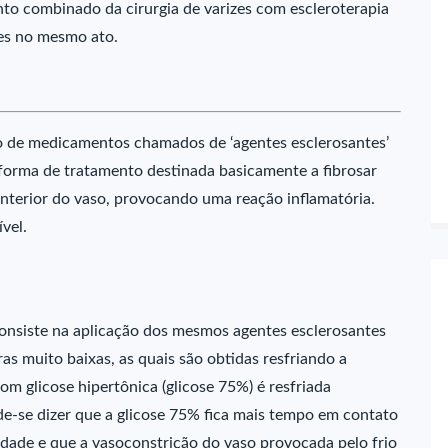
to combinado da cirurgia de varizes com escleroterapia
res no mesmo ato.
ção de medicamentos chamados de ‘agentes esclerosantes’
forma de tratamento destinada basicamente a fibrosar
 interior do vaso, provocando uma reação inflamatória.
ível.
onsiste na aplicação dos mesmos agentes esclerosantes
as muito baixas, as quais são obtidas resfriando a
om glicose hipertônica (glicose 75%) é resfriada
de-se dizer que a glicose 75% fica mais tempo em contato
idade e que a vasoconstrição do vaso provocada pelo frio