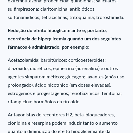
oxifembutazona; probenicida; quinolonas; salicilatos;
sulfimpirazona; claritomicina; antibióticos
sulfonamídicos; tetraciclinas; tritoqualina; trofosfamida.
Redução do efeito hipoglicemiante e, portanto,
ocorrência de hiperglicemia quando um dos seguintes
fármacos é administrado, por exemplo:
Acetazolamida; barbitúricos; corticoesteroides;
diazóxido; diuréticos; epinefrina (adrenalina) e outros
agentes simpatomiméticos; glucagon; laxantes (após uso
prolongado), ácido nicotínico (em doses elevadas),
estrogênios e progestagênios; fenotiazínicos; fenitoína;
rifampicina; hormônios da tireoide.
Antagonistas de receptores H2, beta-bloqueadores,
clonidina e reserpina podem induzir tanto o aumento
quanto a diminuição do efeito hipoglicemiante da