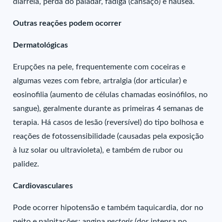
diarréia, perda do paladar, fadiga (cansaço) e náusea.
Outras reações podem ocorrer
Dermatológicas
Erupções na pele, frequentemente com coceiras e
algumas vezes com febre, artralgia (dor articular) e
eosinofilia (aumento de células chamadas eosinófilos, no
sangue), geralmente durante as primeiras 4 semanas de
terapia. Há casos de lesão (reversível) do tipo bolhosa e
reações de fotossensibilidade (causadas pela exposição
à luz solar ou ultravioleta), e também de rubor ou
palidez.
Cardiovasculares
Pode ocorrer hipotensão e também taquicardia, dor no
peito e palpitações; angina
pectoris
(dor intensa no