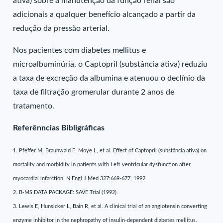
ativa) sobre a manutenção da função renal são
adicionais a qualquer benefício alcançado a partir da
redução da pressão arterial.
Nos pacientes com diabetes mellitus e
microalbuminúria, o Captopril (substância ativa) reduziu
a taxa de excreção da albumina e atenuou o declínio da
taxa de filtração gromerular durante 2 anos de
tratamento.
Referênncias Bibligráficas
1. Pfeffer M, Braunwald E, Moye L, et al. Effect of Captopril (substância ativa) on
mortality and morbidity in patients with Left ventricular dysfunction after
myocardial infarction. N Engl J Med 327:669-677, 1992.
2. B-MS DATA PACKAGE: SAVE Trial (1992).
3. Lewis E, Hunsicker L, Bain R, et al. A clinical trial of an angiotensin converting
enzyme inhibitor in the nephropathy of insulin-dependent diabetes mellitus.