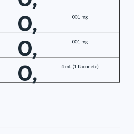
0,
001 mg
0,
001 mg
0,
4 mL (1 flaconete)