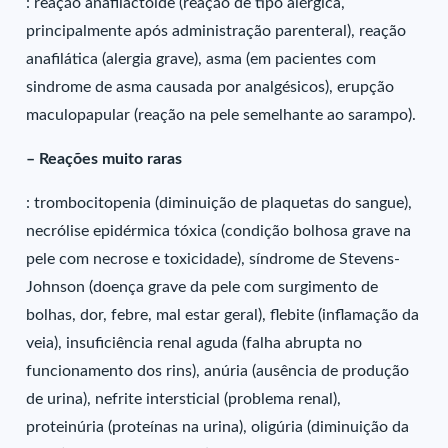
: reação anafilactóide (reação de tipo alérgica,
principalmente após administração parenteral), reação
anafilática (alergia grave), asma (em pacientes com
sindrome de asma causada por analgésicos), erupção
maculopapular (reação na pele semelhante ao sarampo).
– Reações muito raras
: trombocitopenia (diminuição de plaquetas do sangue),
necrólise epidérmica tóxica (condição bolhosa grave na
pele com necrose e toxicidade), síndrome de Stevens-
Johnson (doença grave da pele com surgimento de
bolhas, dor, febre, mal estar geral), flebite (inflamação da
veia), insuficiência renal aguda (falha abrupta no
funcionamento dos rins), anúria (ausência de produção
de urina), nefrite intersticial (problema renal),
proteinúria (proteínas na urina), oligúria (diminuição da