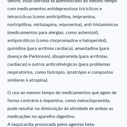
ventre, visão borrada se administrado ao mesmo tempo
com medicamentos antidepressivos tricíclicos e
tetracíclicos (como amitriptilina, imipramina,
nortriptilina, mirtazapina, mianserina), anti-histamínicos
(medicamentos para alergias, como astemizol),
antipsicóticos (como clorpromazina e haloperidol),
quinidina (para arritmia cardíaca), amantadina (para
doença de Parkinson), disopiramida (para arritmias
cardíacas) e outros anticolinérgicos (para problemas
respiratórios, como tiotrópio, ipratrópio e compostos
similares à atropina).
O uso ao mesmo tempo de medicamentos que agem de
forma contrária à dopamina, como metoclopramida,
pode resultar na diminuição da atividade de ambas as
medicações no aparelho digestivo.
A taquicardia provocada pelos agentes beta-