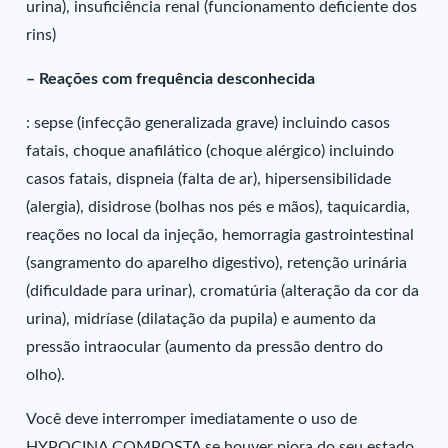
urina), insuficiência renal (funcionamento deficiente dos
rins)
– Reações com frequência desconhecida
: sepse (infecção generalizada grave) incluindo casos
fatais, choque anafilático (choque alérgico) incluindo
casos fatais, dispneia (falta de ar), hipersensibilidade
(alergia), disidrose (bolhas nos pés e mãos), taquicardia,
reações no local da injeção, hemorragia gastrointestinal
(sangramento do aparelho digestivo), retenção urinária
(dificuldade para urinar), cromatúria (alteração da cor da
urina), midríase (dilatação da pupila) e aumento da
pressão intraocular (aumento da pressão dentro do
olho).
Você deve interromper imediatamente o uso de
HYPOCINA COMPOSTA se houver piora do seu estado