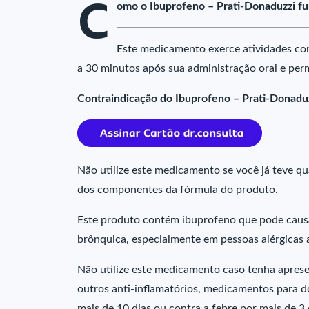
C
omo o Ibuprofeno – Prati-Donaduzzi f
Este medicamento exerce atividades cont
a 30 minutos após sua administração oral e per
Contraindicação do Ibuprofeno – Prati-Donadu
Não utilize este medicamento se você já teve q
dos componentes da fórmula do produto.
Este produto contém ibuprofeno que pode causar
brônquica, especialmente em pessoas alérgicas ao
Não utilize este medicamento caso tenha apresen
outros anti-inflamatórios, medicamentos para do
mais de 10 dias ou contra a febre por mais de 3