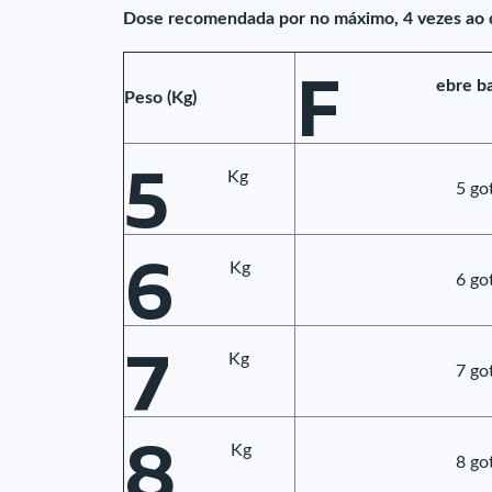
Dose recomendada por no máximo, 4 vezes ao 
F
ebre ba
Peso (Kg)
5
Kg
5 go
6
Kg
6 go
7
Kg
7 go
8
Kg
8 go