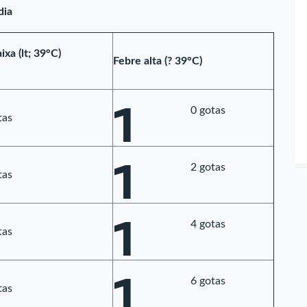
dia
ixa (lt; 39°C)
Febre alta (? 39°C)
1
0 gotas
tas
1
2 gotas
tas
1
4 gotas
tas
1
6 gotas
tas