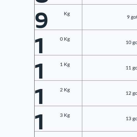
9
Kg
9 go
1
0 Kg
10 go
1
1 Kg
11 go
1
2 Kg
12 go
1
3 Kg
13 go