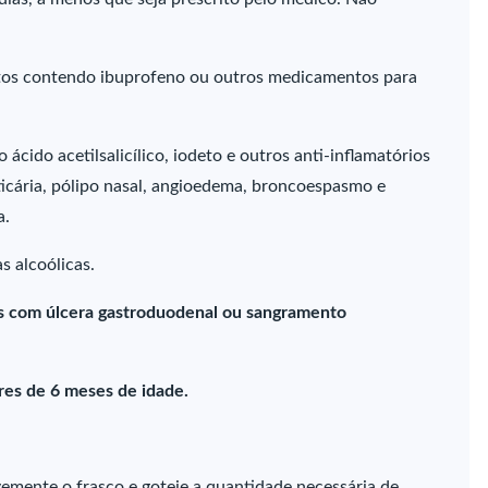
os contendo ibuprofeno ou outros medicamentos para
cido acetilsalicílico, iodeto e outros anti-inflamatórios
ticária, pólipo nasal, angioedema, broncoespasmo e
a.
s alcoólicas.
s com úlcera gastroduodenal ou sangramento
es de 6 meses de idade.
vemente o frasco e goteje a quantidade necessária de