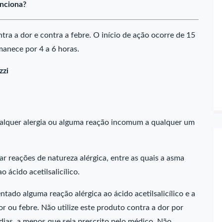
unciona?
ra a dor e contra a febre. O início de ação ocorre de 15
manece por 4 a 6 horas.
zzi
ualquer alergia ou alguma reação incomum a qualquer um
 reações de natureza alérgica, entre as quais a asma
 ácido acetilsalicílico.
tado alguma reação alérgica ao ácido acetilsalicílico e a
r ou febre. Não utilize este produto contra a dor por
 dias, a menos que seja prescrito pelo médico. Não