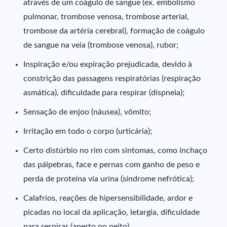
através de um coágulo de sangue (ex. embolismo
pulmonar, trombose venosa, trombose arterial,
trombose da artéria cerebral), formação de coágulo
de sangue na veia (trombose venosa), rubor;
Inspiração e/ou expiração prejudicada, devido à
constrição das passagens respiratórias (respiração
asmática), dificuldade para respirar (dispneia);
Sensação de enjoo (náusea), vômito;
Irritação em todo o corpo (urticária);
Certo distúrbio no rim com sintomas, como inchaço
das pálpebras, face e pernas com ganho de peso e
perda de proteína via urina (síndrome nefrótica);
Calafrios, reações de hipersensibilidade, ardor e
picadas no local da aplicação, letargia, dificuldade
para respirar (aperto no peito).