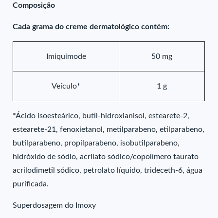
Composição
Cada grama do creme dermatológico contém:
Imiquimode
50 mg
Veículo*
1 g
*Ácido isoesteárico, butil-hidroxianisol, estearete-2,
estearete-21, fenoxietanol, metilparabeno, etilparabeno,
butilparabeno, propilparabeno, isobutilparabeno,
hidróxido de sódio, acrilato sódico/copolímero taurato
acrilodimetil sódico, petrolato líquido, trideceth-6, água
purificada.
Superdosagem do Imoxy