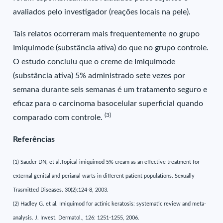
avaliados pelo investigador (reações locais na pele).
Tais relatos ocorreram mais frequentemente no grupo
Imiquimode (substância ativa) do que no grupo controle.
O estudo concluiu que o creme de Imiquimode
(substância ativa) 5% administrado sete vezes por
semana durante seis semanas é um tratamento seguro e
eficaz para o carcinoma basocelular superficial quando
(3)
comparado com controle.
Referências
(1) Sauder DN, et al.Topical imiquimod 5% cream as an effective treatment for
external genital and perianal warts in different patient populations. Sexually
Trasmitted Diseases. 30(2):124-8, 2003.
(2) Hadley G. et al. Imiquimod for actinic keratosis: systematic review and meta-
analysis. J. Invest. Dermatol., 126: 1251-1255, 2006.