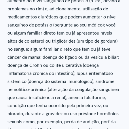
aumento do nível sanguíneo de potássio (p. ex., devido a
problemas no rim) e, adicionalmente, utilização de
medicamentos diuréticos que podem aumentar o nível
sanguíneo de potássio (pergunte ao seu médico); você
ou algum familiar direto tem ou já apresentou níveis
altos de colesterol ou triglicérides (um tipo de gordura)
no sangue; algum familiar direto que tem ou já teve
câncer de mama; doença do fígado ou da vesícula biliar;
doença de Crohn ou colite ulcerativa (doença
inflamatória crônica do intestino); lupus eritematoso
sistêmico (doença do sistema imunológico); síndrome
hemolítico-urêmica (alteração da coagulação sanguínea
que causa insuficiência renal); anemia falciforme;
condição que tenha ocorrido pela primeira vez, ou
piorado, durante a gravidez ou uso préviode hormônios
sexuais como, por exemplo, perda de audição, porfiria