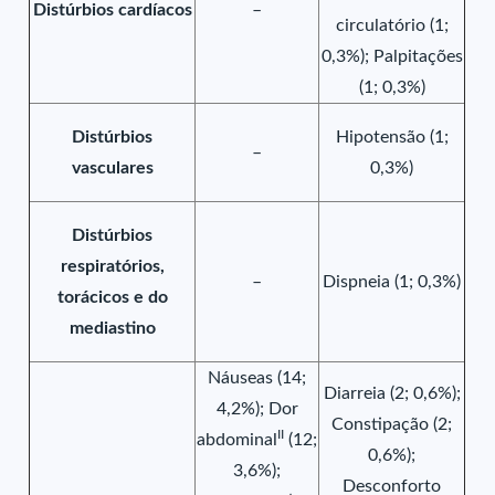
Distúrbios cardíacos
–
circulatório (1;
0,3%); Palpitações
(1; 0,3%)
Distúrbios
Hipotensão (1;
–
vasculares
0,3%)
Distúrbios
respiratórios,
–
Dispneia (1; 0,3%)
torácicos e do
mediastino
Náuseas (14;
Diarreia (2; 0,6%);
4,2%); Dor
Constipação (2;
II
abdominal
(12;
0,6%);
3,6%);
Desconforto