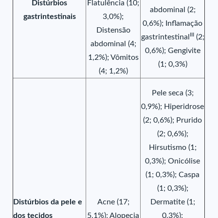
Distúrbios
Flatulência (10;
abdominal (2;
gastrintestinais
3,0%);
0,6%); Inflamação
Distensão
III
gastrintestinal
(2;
abdominal (4;
0,6%); Gengivite
1,2%); Vômitos
(1; 0,3%)
(4; 1,2%)
Pele seca (3;
0,9%); Hiperidrose
(2; 0,6%); Prurido
(2; 0,6%);
Hirsutismo (1;
0,3%); Onicólise
(1; 0,3%); Caspa
(1; 0,3%);
Distúrbios da pele e
Acne (17;
Dermatite (1;
dos tecidos
5,1%); Alopecia
0,3%);