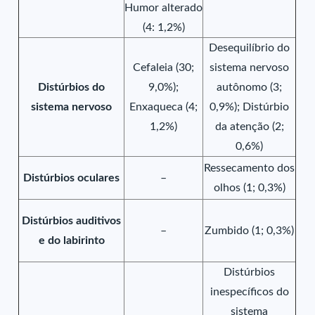
Humor alterado
(4: 1,2%)
Desequilíbrio do
Cefaleia (30;
sistema nervoso
Distúrbios do
9,0%);
autônomo (3;
sistema nervoso
Enxaqueca (4;
0,9%); Distúrbio
1,2%)
da atenção (2;
0,6%)
Ressecamento dos
Distúrbios oculares
–
olhos (1; 0,3%)
Distúrbios auditivos
–
Zumbido (1; 0,3%)
e do labirinto
Distúrbios
inespecíficos do
sistema