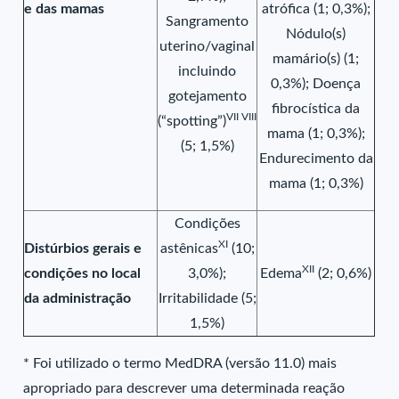
e das mamas
atrófica (1; 0,3%);
Sangramento
Nódulo(s)
uterino/vaginal
mamário(s) (1;
incluindo
0,3%); Doença
gotejamento
fibrocística da
VII VIII
(“spotting”)
mama (1; 0,3%);
(5; 1,5%)
Endurecimento da
mama (1; 0,3%)
Condições
XI
Distúrbios gerais e
astênicas
(10;
XII
condições no local
3,0%);
Edema
(2; 0,6%)
da administração
Irritabilidade (5;
1,5%)
* Foi utilizado o termo MedDRA (versão 11.0) mais
apropriado para descrever uma determinada reação