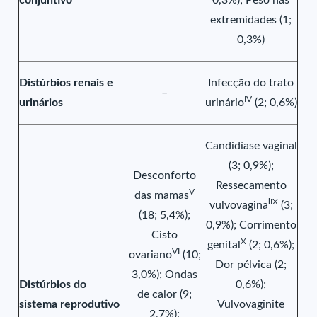
conjuntivo
0,3%); Peso nas
extremidades (1;
0,3%)
Distúrbios renais e
Infecção do trato
–
IV
urinários
urinário
(2; 0,6%)
Candidíase vaginal
(3; 0,9%);
Desconforto
Ressecamento
V
das mamas
lIX
vulvovagina
(3;
(18; 5,4%);
0,9%); Corrimento
Cisto
X
genital
(2; 0,6%);
VI
ovariano
(10;
Dor pélvica (2;
3,0%); Ondas
Distúrbios do
0,6%);
de calor (9;
sistema reprodutivo
Vulvovaginite
2,7%);