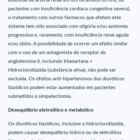
estenose de artéria renal em um ou ambos os rins, ou
pacientes com insuficiência cardíaca congestiva severa),
o tratamento com outros fármacos que afetam este
sistema tem sido associado com oligúria e/ou azotemia
progressiva e, raramente, com insuficiência renal aguda
e/ou óbito. A possibilidade de ocorrer um efeito similar
com o uso de um antagonista do receptor de
angiotensina II, incluindo Irbesartana +
Hidroclorotiazida (substância ativa), não pode ser
excluída. Os efeitos anti-hipertensivos dos diuréticos
tiazídicos podem estar aumentados em pacientes
submetidos à simpatectomia.
Desequilíbrio eletrolítico e metabólico
Os diuréticos tiazídicos, inclusive a hidroclorotiazida,
podem causar desequilíbrio hídrico ou de eletrólitos