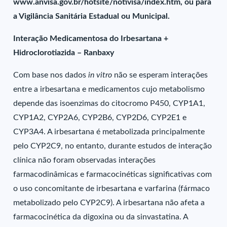
www.anvisa.gov.br/hotsite/notivisa/index.htm, ou para
a Vigilância Sanitária Estadual ou Municipal.
Interação Medicamentosa do Irbesartana +
Hidroclorotiazida – Ranbaxy
Com base nos dados
in vitro
não se esperam interações
entre a irbesartana e medicamentos cujo metabolismo
depende das isoenzimas do citocromo P450, CYP1A1,
CYP1A2, CYP2A6, CYP2B6, CYP2D6, CYP2E1 e
CYP3A4. A irbesartana é metabolizada principalmente
pelo CYP2C9, no entanto, durante estudos de interação
clínica não foram observadas interações
farmacodinâmicas e farmacocinéticas significativas com
o uso concomitante de irbesartana e varfarina (fármaco
metabolizado pelo CYP2C9). A irbesartana não afeta a
farmacocinética da digoxina ou da sinvastatina. A