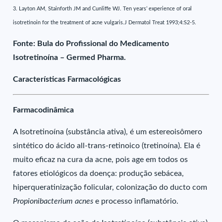
3. Layton AM, Stainforth JM and Cunliffe WJ. Ten years’ experience of oral
isotretinoin for the treatment of acne vulgaris.J Dermatol Treat 1993;4:S2-5.
Fonte: Bula do Profissional do Medicamento
Isotretinoína – Germed Pharma.
Características Farmacológicas
Farmacodinâmica
A Isotretinoína (substância ativa), é um estereoisômero
sintético do ácido all-trans-retinoico (tretinoína). Ela é
muito eficaz na cura da acne, pois age em todos os
fatores etiológicos da doença: produção sebácea,
hiperqueratinização folicular, colonização do ducto com
Propionibacterium acnes
e processo inflamatório.