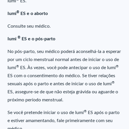
Iumi
ES.
®
Iumi
ES e o aborto
Consulte seu médico.
®
Iumi
ES e o pós-parto
No pós-parto, seu médico poderá aconselhá-la a esperar
por um ciclo menstrual normal antes de iniciar o uso de
®
®
Iumi
ES. Às vezes, você pode antecipar o uso de Iumi
ES com o consentimento do médico. Se tiver relações
®
sexuais após o parto e antes de iniciar o uso de Iumi
ES, assegure-se de que não esteja grávida ou aguarde o
próximo período menstrual.
®
Se você pretende iniciar o uso de Iumi
ES após o parto
e estiver amamentando, fale primeiramente com seu
médico.