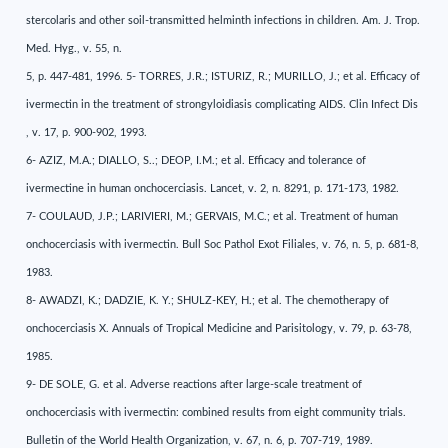
stercolaris and other soil-transmitted helminth infections in children. Am. J. Trop.
Med. Hyg., v. 55, n.
5, p. 447-481, 1996. 5- TORRES, J.R.; ISTURIZ, R.; MURILLO, J.; et al. Efficacy of
ivermectin in the treatment of strongyloidiasis complicating AIDS. Clin Infect Dis
, v. 17, p. 900-902, 1993.
6- AZIZ, M.A.; DIALLO, S..; DEOP, I.M.; et al. Efficacy and tolerance of
ivermectine in human onchocerciasis. Lancet, v. 2, n. 8291, p. 171-173, 1982.
7- COULAUD, J.P.; LARIVIERI, M.; GERVAIS, M.C.; et al. Treatment of human
onchocerciasis with ivermectin. Bull Soc Pathol Exot Filiales, v. 76, n. 5, p. 681-8,
1983.
8- AWADZI, K.; DADZIE, K. Y.; SHULZ-KEY, H.; et al. The chemotherapy of
onchocerciasis X. Annuals of Tropical Medicine and Parisitology, v. 79, p. 63-78,
1985.
9- DE SOLE, G. et al. Adverse reactions after large-scale treatment of
onchocerciasis with ivermectin: combined results from eight community trials.
Bulletin of the World Health Organization, v. 67, n. 6, p. 707-719, 1989.