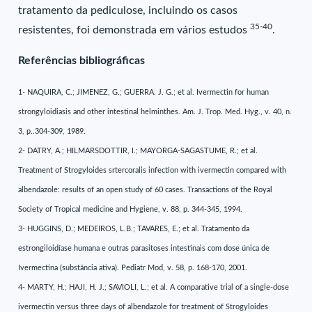
tratamento da pediculose, incluindo os casos
35-40
resistentes, foi demonstrada em vários estudos
.
Referências bibliográficas
1- NAQUIRA, C.; JIMENEZ, G.; GUERRA. J. G.; et al. Ivermectin for human
strongyloidiasis and other intestinal helminthes. Am. J. Trop. Med. Hyg., v. 40, n.
3, p..304-309, 1989.
2- DATRY, A.; HILMARSDOTTIR, I.; MAYORGA-SAGASTUME, R.; et al.
Treatment of Strogyloides srtercoralis infection with ivermectin compared with
albendazole: results of an open study of 60 cases. Transactions of the Royal
Society of Tropical medicine and Hygiene, v. 88, p. 344-345, 1994.
3- HUGGINS, D.; MEDEIROS, L.B.; TAVARES, E.; et al. Tratamento da
estrongiloidíase humana e outras parasitoses intestinais com dose única de
Ivermectina (substância ativa). Pediatr Mod, v. 58, p. 168-170, 2001.
4- MARTY, H.; HAJI, H. J.; SAVIOLI, L.; et al. A comparative trial of a single-dose
ivermectin versus three days of albendazole for treatment of Strogyloides