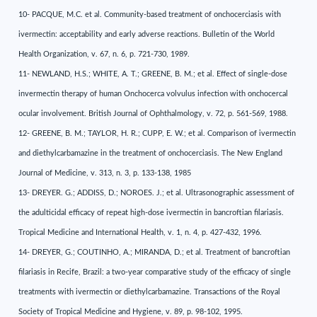
10- PACQUE, M.C. et al. Community-based treatment of onchocerciasis with
ivermectin: acceptability and early adverse reactions. Bulletin of the World
Health Organization, v. 67, n. 6, p. 721-730, 1989.
11- NEWLAND, H.S.; WHITE, A. T.; GREENE, B. M.; et al. Effect of single-dose
invermectin therapy of human Onchocerca volvulus infection with onchocercal
ocular involvement. British Journal of Ophthalmology, v. 72, p. 561-569, 1988.
12- GREENE, B. M.; TAYLOR, H. R.; CUPP, E. W.; et al. Comparison of ivermectin
and diethylcarbamazine in the treatment of onchocerciasis. The New England
Journal of Medicine, v. 313, n. 3, p. 133-138, 1985
13- DREYER. G.; ADDISS, D.; NOROES. J.; et al. Ultrasonographic assessment of
the adulticidal efficacy of repeat high-dose ivermectin in bancroftian filariasis.
Tropical Medicine and International Health, v. 1, n. 4, p. 427-432, 1996.
14- DREYER, G.; COUTINHO, A.; MIRANDA, D.; et al. Treatment of bancroftian
filariasis in Recife, Brazil: a two-year comparative study of the efficacy of single
treatments with ivermectin or diethylcarbamazine. Transactions of the Royal
Society of Tropical Medicine and Hygiene, v. 89, p. 98-102, 1995.