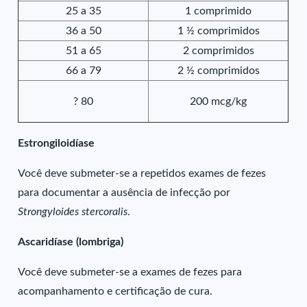
25 a 35
1 comprimido
36 a 50
1 ½ comprimidos
51 a 65
2 comprimidos
66 a 79
2 ½ comprimidos
? 80
200 mcg/kg
Estrongiloidíase
Você deve submeter-se a repetidos exames de fezes
para documentar a ausência de infecção por
Strongyloides stercoralis
.
Ascaridíase (lombriga)
Você deve submeter-se a exames de fezes para
acompanhamento e certificação de cura.