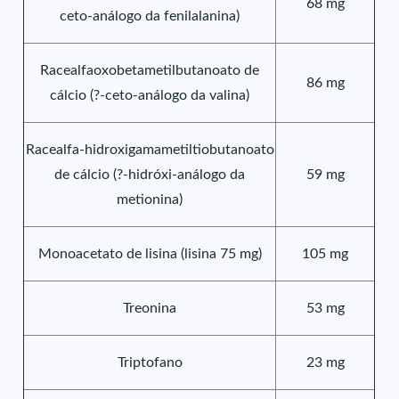
68 mg
ceto-análogo da fenilalanina)
Racealfaoxobetametilbutanoato de
86 mg
cálcio (?-ceto-análogo da valina)
Racealfa-hidroxigamametiltiobutanoato
de cálcio (?-hidróxi-análogo da
59 mg
metionina)
Monoacetato de lisina (lisina 75 mg)
105 mg
Treonina
53 mg
Triptofano
23 mg