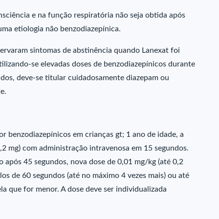
sciência e na função respiratória não seja obtida após
uma etiologia não benzodiazepínica.
servaram sintomas de abstinência quando Lanexat foi
tilizando-se elevadas doses de benzodiazepínicos durante
ados, deve-se titular cuidadosamente diazepam ou
e.
r benzodiazepínicos em crianças gt; 1 ano de idade, a
0,2 mg) com administração intravenosa em 15 segundos.
do após 45 segundos, nova dose de 0,01 mg/kg (até 0,2
alos de 60 segundos (até no máximo 4 vezes mais) ou até
a que for menor. A dose deve ser individualizada