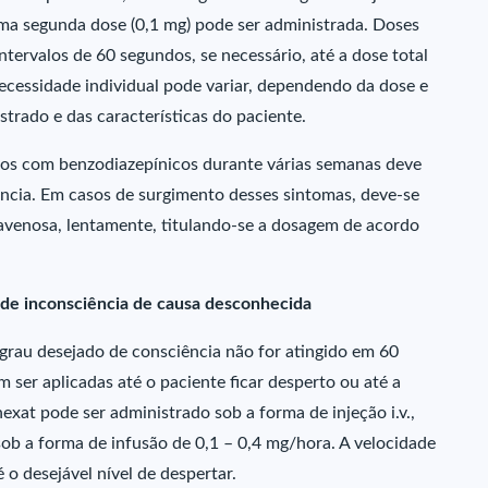
ma segunda dose (0,1 mg) pode ser administrada. Doses
tervalos de 60 segundos, se necessário, até a dose total
necessidade individual pode variar, dependendo da dose e
trado e das características do paciente.
dos com benzodiazepínicos durante várias semanas deve
ência. Em casos de surgimento desses sintomas, deve-se
avenosa, lentamente, titulando-se a dosagem de acordo
 de inconsciência de causa desconhecida
o grau desejado de consciência não for atingido em 60
ser aplicadas até o paciente ficar desperto ou até a
nexat pode ser administrado sob a forma de injeção i.v.,
sob a forma de infusão de 0,1 – 0,4 mg/hora. A velocidade
 o desejável nível de despertar.