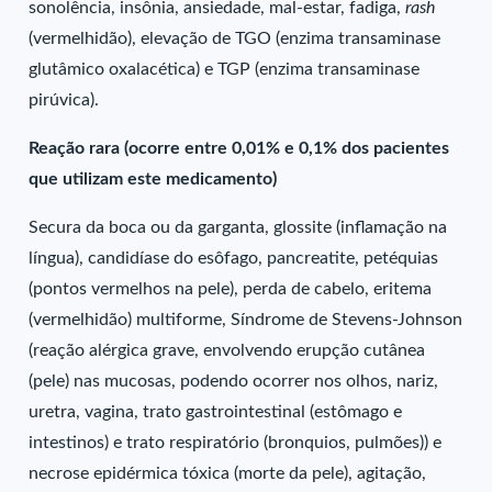
sonolência, insônia, ansiedade, mal-estar, fadiga,
rash
(vermelhidão), elevação de TGO (enzima transaminase
glutâmico oxalacética) e TGP (enzima transaminase
pirúvica).
Reação rara (ocorre entre 0,01% e 0,1% dos pacientes
que utilizam este medicamento)
Secura da boca ou da garganta, glossite (inflamação na
língua), candidíase do esôfago, pancreatite, petéquias
(pontos vermelhos na pele), perda de cabelo, eritema
(vermelhidão) multiforme, Síndrome de Stevens-Johnson
(reação alérgica grave, envolvendo erupção cutânea
(pele) nas mucosas, podendo ocorrer nos olhos, nariz,
uretra, vagina, trato gastrointestinal (estômago e
intestinos) e trato respiratório (bronquios, pulmões)) e
necrose epidérmica tóxica (morte da pele), agitação,