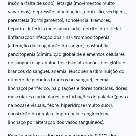
insônia (falta de sono), letargia (movimentos muito
vagarosos), depressão, alucinações, confusão, vertigens,
parestesia (formigamento), sonolência, tremores,
hepatite, icterícia (pele amarelada), nefrite intersticial
(inflamação/infecção dos rins), trombocitopenia
(alteração da coagulação do sangue), eosinofilia,
pancitopenia (diminuição global de elementos celulares
do sangue) e agranulocitose (são alterações dos glóbulos
brancos do sangue), anemia, leucopenia (diminuição do
número de glóbulos brancos no sangue), edema
(inchaço) periférico, palpitações e dores torácicas, dores
musculares e articulares, perturbações do paladar (gosto
na boca) e visuais, febre, hiperidrose (muito suor),
constrição brônquica, impotência e angioedema
(inchaço por alteração dos vasos sanguíneos).
Reação muito rara (ocorre em menos de 0,01% dos