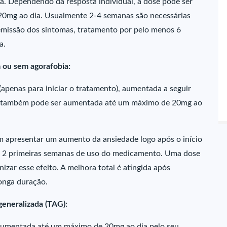
 Dependendo da resposta individual, a dose pode ser
0mg ao dia. Usualmente 2-4 semanas são necessárias
emissão dos sintomas, tratamento por pelo menos 6
a.
 ou sem agorafobia:
(apenas para iniciar o tratamento), aumentada a seguir
ose também pode ser aumentada até um máximo de 20mg ao
m apresentar um aumento da ansiedade logo após o início
s 2 primeiras semanas de uso do medicamento. Uma dose
zar esse efeito. A melhora total é atingida após
onga duração.
generalizada (TAG):
r aumentada até um máximo de 20mg ao dia pelo seu