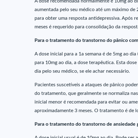
A dose recomendada normalmente é 10mg ao dia.
aumentada pelo seu médico até um máximo de 2
para obter uma resposta antidepressiva. Após r
meses é requerido para consolidação da respost
Para o tratamento do transtorno do pânico com
A dose inicial para a 1a semana é de 5mg ao dia 
para 10mg ao dia, a dose terapêutica. Esta d
dia pelo seu médico, se ele achar necessário.
Pacientes suscetíveis a ataques de pânico pode
do tratamento, que geralmente se normaliza na
inicial menor é recomendada para evitar ou ameni
aproximadamente 3 meses. O tratamento é de l
Para o tratamento do transtorno de ansiedade 
A dose inicial usual é de 10mg ao dia. Pode se