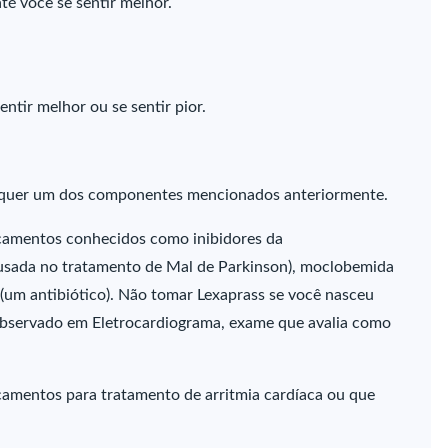
é você se sentir melhor.
ntir melhor ou se sentir pior.
alquer um dos componentes mencionados anteriormente.
camentos conhecidos como inibidores da
(usada no tratamento de Mal de Parkinson), moclobemida
 (um antibiótico). Não tomar Lexaprass se você nasceu
(observado em Eletrocardiograma, exame que avalia como
camentos para tratamento de arritmia cardíaca ou que