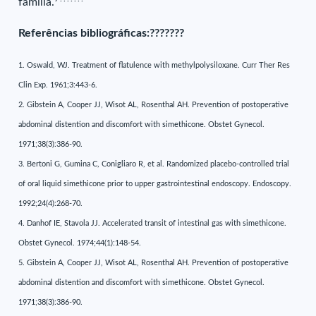
família.
Referências bibliográficas:???????
1. Oswald, WJ. Treatment of flatulence with methylpolysiloxane. Curr Ther Res
Clin Exp. 1961;3:443-6.
2. Gibstein A, Cooper JJ, Wisot AL, Rosenthal AH. Prevention of postoperative
abdominal distention and discomfort with simethicone. Obstet Gynecol.
1971;38(3):386-90.
3. Bertoni G, Gumina C, Conigliaro R, et al. Randomized placebo-controlled trial
of oral liquid simethicone prior to upper gastrointestinal endoscopy. Endoscopy.
1992;24(4):268-70.
4. Danhof IE, Stavola JJ. Accelerated transit of intestinal gas with simethicone.
Obstet Gynecol. 1974;44(1):148-54.
5. Gibstein A, Cooper JJ, Wisot AL, Rosenthal AH. Prevention of postoperative
abdominal distention and discomfort with simethicone. Obstet Gynecol.
1971;38(3):386-90.