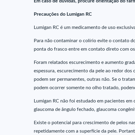
Em caso de dúvidas, procure orientação do farm
Precauções do Lumigan RC
Lumigan RC é um medicamento de uso exclusiva
Para não contaminar o colírio evite o contato d
ponta do frasco entre em contato direto com os
Foram relatados escurecimento e aumento grada
espessura, escurecimento da pele ao redor dos o
podem ser permanentes, outras não. Se o tratam
podem ocorrer somente no olho tratado, podendo
Lumigan RC não foi estudado em pacientes em co
glaucoma de ângulo fechado, glaucoma congênit
Existe o potencial para crescimento de pelos n
repetidamente com a superfície da pele. Portan