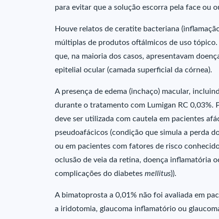
para evitar que a solução escorra pela face ou o
Houve relatos de ceratite bacteriana (inflamaçã
múltiplas de produtos oftálmicos de uso tópico.
que, na maioria dos casos, apresentavam doença
epitelial ocular (camada superficial da córnea).
A presença de edema (inchaço) macular, incluin
durante o tratamento com Lumigan RC 0,03%. P
deve ser utilizada com cautela em pacientes afác
pseudoafácicos (condição que simula a perda do c
ou em pacientes com fatores de risco conhecido
oclusão de veia da retina, doença inflamatória oc
complicações do diabetes
mellitus
)).
A bimatoprosta a 0,01% não foi avaliada em pa
a iridotomia, glaucoma inflamatório ou glaucoma