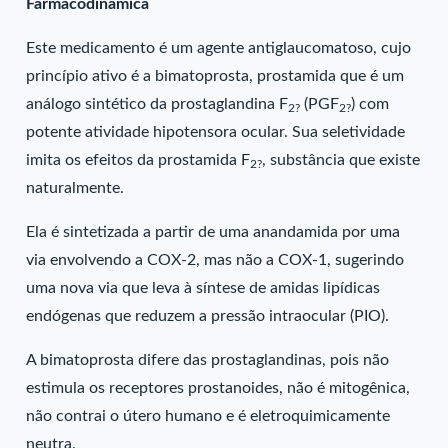
Farmacodinâmica
Este medicamento é um agente antiglaucomatoso, cujo
princípio ativo é a bimatoprosta, prostamida que é um
análogo sintético da prostaglandina F
(PGF
) com
2?
2?
potente atividade hipotensora ocular. Sua seletividade
imita os efeitos da prostamida F
, substância que existe
2?
naturalmente.
Ela é sintetizada a partir de uma anandamida por uma
via envolvendo a COX-2, mas não a COX-1, sugerindo
uma nova via que leva à síntese de amidas lipídicas
endógenas que reduzem a pressão intraocular (PIO).
A bimatoprosta difere das prostaglandinas, pois não
estimula os receptores prostanoides, não é mitogênica,
não contrai o útero humano e é eletroquimicamente
neutra.