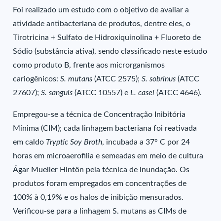
Foi realizado um estudo com o objetivo de avaliar a
atividade antibacteriana de produtos, dentre eles, o
Tirotricina + Sulfato de Hidroxiquinolina + Fluoreto de
Sódio (substância ativa), sendo classificado neste estudo
como produto B, frente aos microrganismos
cariogênicos:
S. mutans
(ATCC 2575);
S. sobrinus
(ATCC
27607);
S. sanguis
(ATCC 10557) e
L. casei
(ATCC 4646).
Empregou-se a técnica de Concentração Inibitória
Mínima (CIM); cada linhagem bacteriana foi reativada
em caldo
Tryptic Soy Broth
, incubada a 37° C por 24
horas em microaerofilia e semeadas em meio de cultura
Ágar Mueller Hintön pela técnica de inundação. Os
produtos foram empregados em concentrações de
100% à 0,19% e os halos de inibição mensurados.
Verificou-se para a linhagem S. mutans as CIMs de