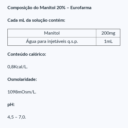
Composição do Manitol 20% – Eurofarma
Cada mL da solução contém:
Manitol
200mg
Água para injetáveis q.s.p.
1mL
Conteúdo calórico:
0,8Kcal/L.
Osmolaridade:
1098mOsm/L.
pH:
4,5 – 7,0.