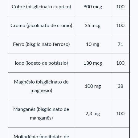
Cobre (bisglicinato cúprico)
900 mcg
100
Cromo (picolinato de cromo)
35 mcg
100
Ferro (bisglicinato ferroso)
10 mg
71
Iodo (iodeto de potássio)
130 mcg
100
Magnésio (bisglicinato de
100 mg
38
magnésio)
Manganês (bisglicinato de
2,3 mg
100
manganês)
Molibdênio (molibdato de