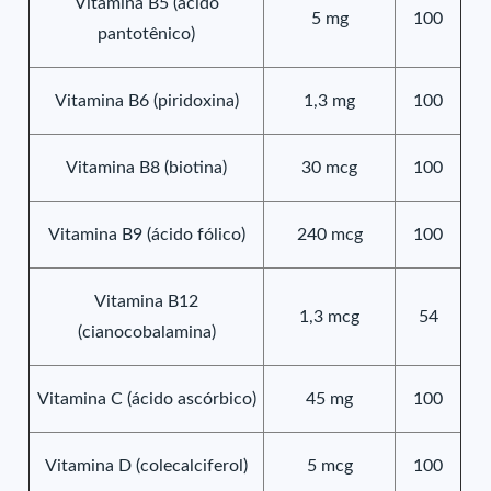
Vitamina B5 (ácido
5 mg
100
pantotênico)
Vitamina B6 (piridoxina)
1,3 mg
100
Vitamina B8 (biotina)
30 mcg
100
Vitamina B9 (ácido fólico)
240 mcg
100
Vitamina B12
1,3 mcg
54
(cianocobalamina)
Vitamina C (ácido ascórbico)
45 mg
100
Vitamina D (colecalciferol)
5 mcg
100