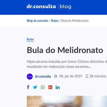
Blog dr.consulta
/
Bulas
/
Bula do Melidronato
Bulas
Bula do Melidronato
Hipercalcemia induzida por tumor (Outros distúrbios 
resultando em reabsorção óssea excessiva,...
08, jan de 2019
38 minutos 
dr.consulta