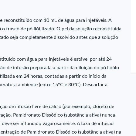
te reconstituído com 10 mL de água para injetáveis. A
 o frasco de pó liófilizado. O pH da solução reconstituída
ilizado seja completamente dissolvido antes que a solução
tituído com água para injetáveis é estável por até 24
o de infusão preparada a partir da diluição do pó liófilo
lizada em 24 horas, contadas a partir do início da
eratura ambiente (entre 15°C e 30°C). Descartar a
ção de infusão livre de cálcio (por exemplo, cloreto de
tração. Pamidronato Dissódico (substância ativa) nunca
, deve ser infundido vagarosamente. A taxa de infusão
entração de Pamidronato Dissódico (substância ativa) na