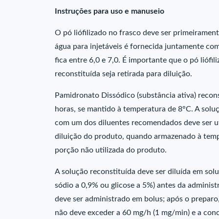
Instruções para uso e manuseio
O pó liófilizado no frasco deve ser primeiramen
água para injetáveis é fornecida juntamente com
fica entre 6,0 e 7,0. É importante que o pó lióf
reconstituída seja retirada para diluição.
Pamidronato Dissódico (substância ativa) recons
horas, se mantido à temperatura de 8°C. A soluçã
com um dos diluentes recomendados deve ser uti
diluição do produto, quando armazenado à temp
porção não utilizada do produto.
A solução reconstituída deve ser diluída em solu
sódio a 0,9% ou glicose a 5%) antes da adminis
deve ser administrado em bolus; após o preparo
não deve exceder a 60 mg/h (1 mg/min) e a conc