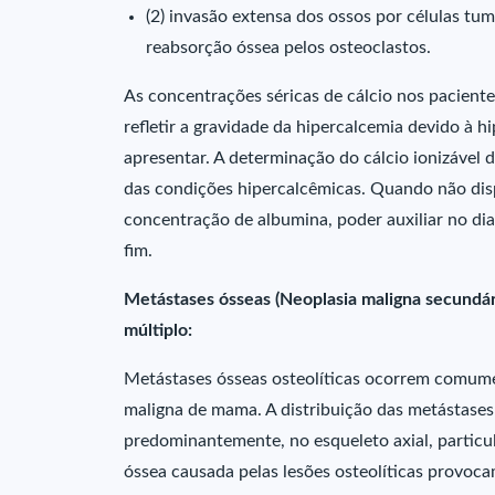
(2) invasão extensa dos ossos por células tu
reabsorção óssea pelos osteoclastos.
As concentrações séricas de cálcio nos pacien
refletir a gravidade da hipercalcemia devido à
apresentar. A determinação do cálcio ionizável 
das condições hipercalcêmicas. Quando não dispo
concentração de albumina, poder auxiliar no di
fim.
Metástases ósseas (Neoplasia maligna secundár
múltiplo:
Metástases ósseas osteolíticas ocorrem comum
maligna de mama. A distribuição das metástases 
predominantemente, no esqueleto axial, particula
óssea causada pelas lesões osteolíticas provoc