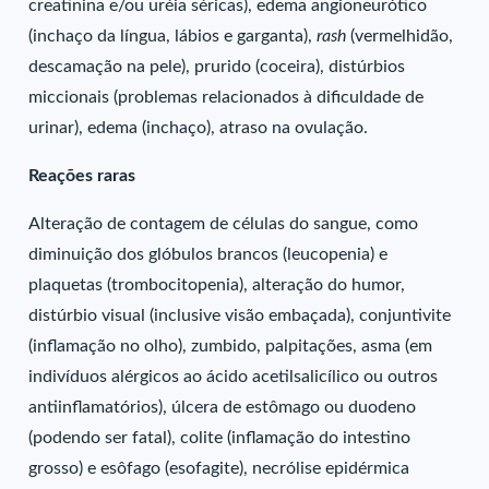
creatinina e/ou uréia séricas), edema angioneurótico
(inchaço da língua, lábios e garganta),
rash
(vermelhidão,
descamação na pele), prurido (coceira), distúrbios
miccionais (problemas relacionados à dificuldade de
urinar), edema (inchaço), atraso na ovulação.
Reações raras
Alteração de contagem de células do sangue, como
diminuição dos glóbulos brancos (leucopenia) e
plaquetas (trombocitopenia), alteração do humor,
distúrbio visual (inclusive visão embaçada), conjuntivite
(inflamação no olho), zumbido, palpitações, asma (em
indivíduos alérgicos ao ácido acetilsalicílico ou outros
antiinflamatórios), úlcera de estômago ou duodeno
(podendo ser fatal), colite (inflamação do intestino
grosso) e esôfago (esofagite), necrólise epidérmica