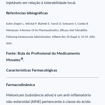
injetáveis em relação à tolerabilidade local.
Referências bibiográficas
Euller-Ziegler L, Velicitat P, Bluhmki E, Tuerck D, Scheuerer S, Combe B.
Meloxicam: A Review Of Its Pharmacokinetics, Efficacy And Tolerability
Following Intramuscular Administration. Inflamm Res 50 (Suppl 1), S5-S9, 2001.
ISSN .
Fonte: Bula do Profissional do Medicamento
®
Movatec
.
Características Farmacológicas
Farmacodinâmica
Meloxicam (substância ativa) é um anti-inflamatório
não-esteroidal (AINE) pertencente à classe do ácido