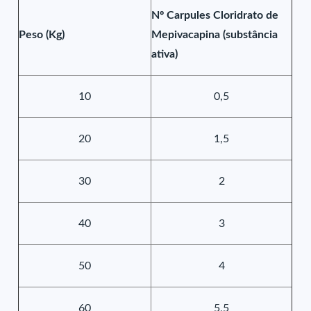
Nº Carpules Cloridrato de
Peso (Kg)
Mepivacapina (substância
ativa)
10
0,5
20
1,5
30
2
40
3
50
4
60
5,5