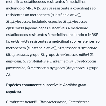
meticilina: estafilococos resistentes à meticilina,
incluindo o MRSA [
S. aureus
resistente à oxacilina] são
resistentes ao meropeném (substância ativa)),
Staphylococcus
, incluindo espécies
Staphylococcus
epidermidis
(apenas cepas suscetíveis à meticilina:
estafilococos resistentes à meticilina, incluindo o MRSE
[
S. epidermidis
resistentes à meticilina] são resistentes ao
meropeném (substância ativa)),
Streptococcus agalactiae
(
Streptococcus
grupo B), grupo
Streptococcus milleri
(
S.
anginosus,
S. constellatus
e
S. intermedius
),
Streptococcus
pneumoniae
,
Streptococcus pyogenes
(
streptococcus
grupo
A).
Espécies comumente suscetíveis:
Aeróbios gram-
negativos
Citrobacter freundii, Citrobacter koseri, Enterobacter