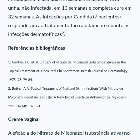
unha, não infectada, em 13 semanas e completa cura em
32 semanas. As infecções por Candida (7 pacientes)
responderam ao tratamento tão rapidamente quanto as
2
infecções dermatofíticas
.
Referências bibliográficas
1. Gentles J.C. et al. Efficacy of Nitrato de Miconazol (substância ativa)e in the
Topical Treatment of Tinea Pedis in Sportsmen. British Journal of Dermatology,
1975; 93, 79-84.
2. Botter, A.A. Topical Treatment of Nail and Skin Infections With Nitrato de
Miconazol (substância ativa)e: A New Broad Spectrum Antimycotica. Mykosen,
1971; 14 (4): 187-191.
Creme vaginal
A eficácia do Nitrato de Miconazol (substância ativa) no