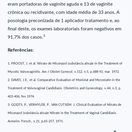
eram portadoras de vaginite aguda e 13 de vaginite
crônica ou recidivante, com idade média de 33 anos. A
posologia preconizada de 1 aplicador tratamento e, ao
final deste, os exames laboratoriais foram negativos em
3
91,7% dos casos.
Referências:
1. PROOST, J. et al. Nitrato de Miconazol (substância ativa)e in the Treatment of
Mycotic Vulvovaginitis. Am J Obstet Gynecol, v.112, n.5, p.688-92, mar. 1972.
2. DAVES, J.E., et al. Comparative Evaluation of Monistat and Mycostatin in the
Treatment of Vulvovaginal Candidiasis. Obstetrics and Gynecology. v.44, n.3, p.
403-406, fev.1974.
3. GODTS, P., VERMYLER, P., VAN CUTSEM. J. Clinical Evaluation of Nitrato de
Miconazol (substância ativa)e Nitrate in the Treatment of Vaginal Candidiasis.
Arzneim. Forsch., v.21, p.65-257, 1971.