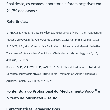
final deste, os exames laboratoriais foram negativos em
3
91,7% dos casos.
Referências:
1. PROOST, J. et al. Nitrato de Miconazol (substância ativa)e in the Treatment of
Mycotic Vulvovaginitis. Am J Obstet Gynecol, v.112, n.5, p.688-92, mar. 1972.
2. DAVES, J.E., et al. Comparative Evaluation of Monistat and Mycostatin in the
Treatment of Vulvovaginal Candidiasis. Obstetrics and Gynecology. v.44, n.3, p.
403-406, fev.1974.
3. GODTS, P., VERMYLER, P., VAN CUTSEM. J. Clinical Evaluation of Nitrato de
Miconazol (substância ativa)e Nitrate in the Treatment of Vaginal Candidiasis.
Arzneim. Forsch., v.21, p.65-257, 1971.
®
Fonte: Bula do Profissional do Medicamento Vodol
e
Nitrato de Miconazol – Teuto.
Características Farmacológicas