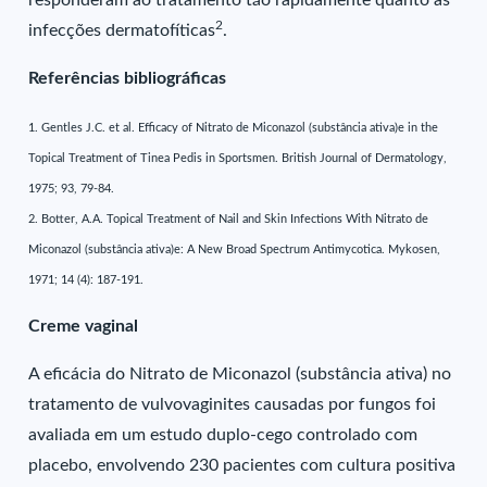
responderam ao tratamento tão rapidamente quanto as
2
infecções dermatofíticas
.
Referências bibliográficas
1. Gentles J.C. et al. Efficacy of Nitrato de Miconazol (substância ativa)e in the
Topical Treatment of Tinea Pedis in Sportsmen. British Journal of Dermatology,
1975; 93, 79-84.
2. Botter, A.A. Topical Treatment of Nail and Skin Infections With Nitrato de
Miconazol (substância ativa)e: A New Broad Spectrum Antimycotica. Mykosen,
1971; 14 (4): 187-191.
Creme vaginal
A eficácia do Nitrato de Miconazol (substância ativa) no
tratamento de vulvovaginites causadas por fungos foi
avaliada em um estudo duplo-cego controlado com
placebo, envolvendo 230 pacientes com cultura positiva