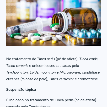
No tratamento de
Tinea pedis
(pé de atleta),
Tinea cruris
,
Tinea corporis
e onicomicoses causadas pelo
Trychophyton, Epidermophyton
e
Microsporum
; candidíase
cutânea (micose de pele),
Tinea versicolor
e cromofitose.
Suspensão tópica
É indicado no tratamento de Tinea pedis (pé de atleta)
causada pelo
Trychophyton
.