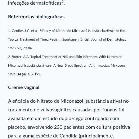
2
infecções dermatofíticas
.
Referências bibliográficas
1. Gentles J.C. et al. Efficacy of Nitrato de Miconazol (substância ativa)e in the
Topical Treatment of Tinea Pedis in Sportsmen. British Journal of Dermatology,
1975; 93, 79-84.
2. Botter, A.A. Topical Treatment of Nail and Skin Infections With Nitrato de
Miconazol (substância ativa)e: A New Broad Spectrum Antimycotica. Mykosen,
1971; 14 (4): 187-191.
Creme vaginal
A eficácia do Nitrato de Miconazol (substância ativa) no
tratamento de vulvovaginites causadas por fungos foi
avaliada em um estudo duplo-cego controlado com
placebo, envolvendo 230 pacientes com cultura positiva
para alguma espécie de Candida (principalmente,