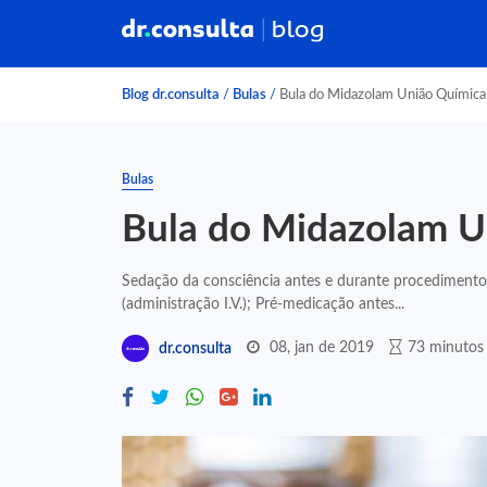
Blog dr.consulta
/
Bulas
/
Bula do Midazolam União Química
Bulas
Bula do Midazolam U
Sedação da consciência antes e durante procedimentos
(administração I.V.); Pré-medicação antes...
08, jan de 2019
73 minutos 
dr.consulta