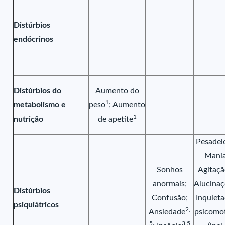
Distúrbios
endócrinos
Distúrbios do
Aumento do
1
metabolismo e
peso
; Aumento
1
nutrição
de apetite
Pesadel
Mania
Sonhos
Agitaç
anormais;
Alucinaç
Distúrbios
Confusão;
Inquiet
psiquiátricos
2,
Ansiedade
psicomo
5
3,5