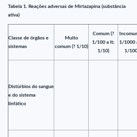
Tabela 1. Reações adversas de Mirtazapina (substância
ativa)
Comum (?
Incomum
Classe de órgãos e
Muito
1/100 a lt;
1/1000 a
sistemas
comum (? 1/10)
1/10)
1/100
Distúrbios do sangue
e do sistema
linfático