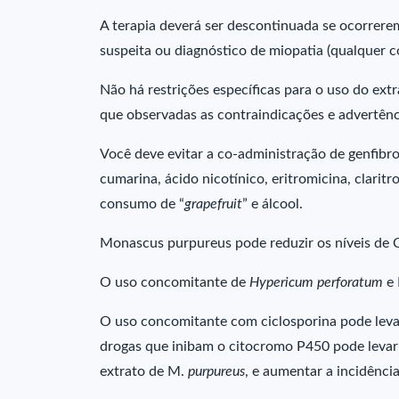
A terapia deverá ser descontinuada se ocorrer
suspeita ou diagnóstico de miopatia (qualquer 
Não há restrições específicas para o uso do ext
que observadas as contraindicações e advertê
Você deve evitar a co-administração de genfibrozi
cumarina, ácido nicotínico, eritromicina, clarit
consumo de “
grapefruit
” e álcool.
Monascus purpureus pode reduzir os níveis de
O uso concomitante de
Hypericum perforatum
e 
O uso concomitante com ciclosporina pode leva
drogas que inibam o citocromo P450 pode levar
extrato de M.
purpureus
, e aumentar a incidência