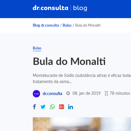
Blog dr.consulta
/
Bulas
/
Bula do Monalti
Bulas
Bula do Monalti
Montelucaste de Sódio (substância ativa) é eficaz is
tratamento da asma...
08, jan de 2019
78 minutos 
dr.consulta