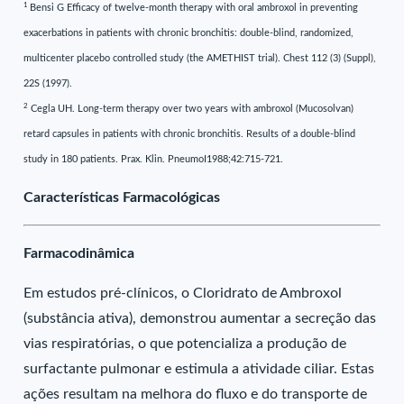
1
Bensi G Efficacy of twelve-month therapy with oral ambroxol in preventing
exacerbations in patients with chronic bronchitis: double-blind, randomized,
multicenter placebo controlled study (the AMETHIST trial). Chest 112 (3) (Suppl),
22S (1997).
2
Cegla UH. Long-term therapy over two years with ambroxol (Mucosolvan)
retard capsules in patients with chronic bronchitis. Results of a double-blind
study in 180 patients. Prax. Klin. PneumoI1988;42:715-721.
Características Farmacológicas
Farmacodinâmica
Em estudos pré-clínicos, o Cloridrato de Ambroxol
(substância ativa), demonstrou aumentar a secreção das
vias respiratórias, o que potencializa a produção de
surfactante pulmonar e estimula a atividade ciliar. Estas
ações resultam na melhora do fluxo e do transporte de