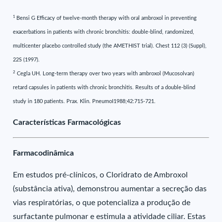
1
Bensi G Efficacy of twelve-month therapy with oral ambroxol in preventing
exacerbations in patients with chronic bronchitis: double-blind, randomized,
multicenter placebo controlled study (the AMETHIST trial). Chest 112 (3) (Suppl),
22S (1997).
2
Cegla UH. Long-term therapy over two years with ambroxol (Mucosolvan)
retard capsules in patients with chronic bronchitis. Results of a double-blind
study in 180 patients. Prax. Klin. PneumoI1988;42:715-721.
Características Farmacológicas
Farmacodinâmica
Em estudos pré-clínicos, o Cloridrato de Ambroxol
(substância ativa), demonstrou aumentar a secreção das
vias respiratórias, o que potencializa a produção de
surfactante pulmonar e estimula a atividade ciliar. Estas