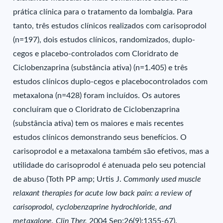
prática clínica para o tratamento da lombalgia. Para
tanto, três estudos clínicos realizados com carisoprodol
(n=197), dois estudos clínicos, randomizados, duplo-
cegos e placebo-controlados com Cloridrato de
Ciclobenzaprina (substância ativa) (n=1.405) e três
estudos clínicos duplo-cegos e placebocontrolados com
metaxalona (n=428) foram incluídos. Os autores
concluíram que o Cloridrato de Ciclobenzaprina
(substância ativa) tem os maiores e mais recentes
estudos clínicos demonstrando seus benefícios. O
carisoprodol e a metaxalona também são efetivos, mas a
utilidade do carisoprodol é atenuada pelo seu potencial
de abuso (Toth PP amp; Urtis J.
Commonly used muscle
relaxant therapies for acute low back pain: a review of
carisoprodol, cyclobenzaprine hydrochloride, and
metaxalone. Clin Ther.
2004 Sep;26(9):1355-67).