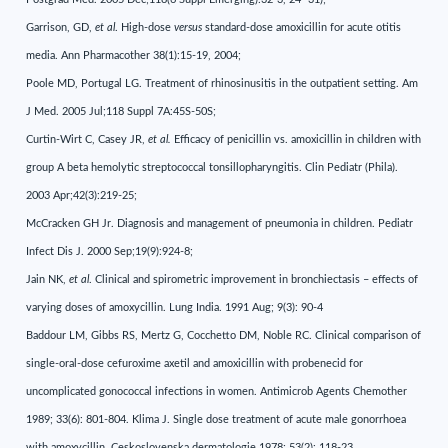
Garrison, GD,
et al
. High-dose
versus
standard-dose amoxicillin for acute otitis
media. Ann Pharmacother 38(1):15-19, 2004;
Poole MD, Portugal LG. Treatment of rhinosinusitis in the outpatient setting. Am
J Med. 2005 Jul;118 Suppl 7A:45S-50S;
Curtin-Wirt C, Casey JR,
et al.
Efficacy of penicillin vs. amoxicillin in children with
group A beta hemolytic streptococcal tonsillopharyngitis. Clin Pediatr (Phila).
2003 Apr;42(3):219-25;
McCracken GH Jr. Diagnosis and management of pneumonia in children. Pediatr
Infect Dis J. 2000 Sep;19(9):924-8;
Jain NK,
et al
. Clinical and spirometric improvement in bronchiectasis – effects of
varying doses of amoxycillin. Lung India. 1991 Aug; 9(3): 90-4
Baddour LM, Gibbs RS, Mertz G, Cocchetto DM, Noble RC. Clinical comparison of
single-oral-dose cefuroxime axetil and amoxicillin with probenecid for
uncomplicated gonococcal infections in women. Antimicrob Agents Chemother
1989; 33(6): 801-804. Klima J. Single dose treatment of acute male gonorrhoea
with amoxycillin. Ceskoslovenska dermatologie 1978; 53(2): 118-23.