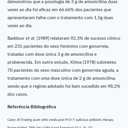
demonstrou que a posologia de 3 g de amoxicilina duas
vezes ao dia foi eficaz em 66.66% dos pacientes que
apresentaram falha com o tratamento com 1,5g duas
vezes ao dia.
Baddour
et al
. (1989) relataram 92,3% de sucesso clínico
em 231 pacientes do sexo feminino com gonorreia,
tratadas com dose única 3 g de amoxicilina e
probenecida. Em outro estudo, Klima (1978) submeteu
70 pacientes do sexo masculino com gonorreia aguda, a
tratamento com uma dose única de 2 g de amoxicilina,
sendo que o regime adotado foi bem sucedido em 98,2%
dos casos.
Referência Bibliográfica
Casey JR.Treating acute otitis media post-PCV-7: judicious antibiotic therapy.
Postgrad Med. 2005 Dec;118(6 Suppl Emerging):32-3, 24- 31);