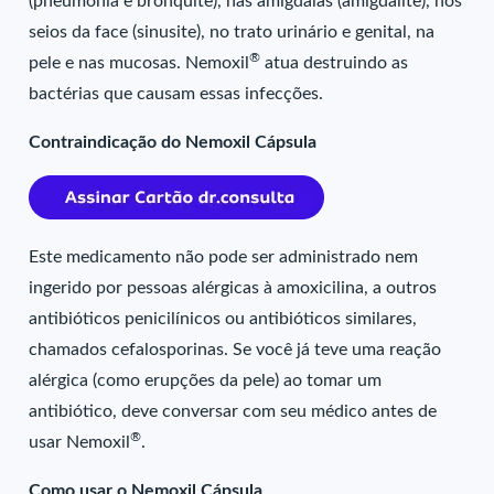
(pneumonia e bronquite), nas amígdalas (amigdalite), nos
seios da face (sinusite), no trato urinário e genital, na
®
pele e nas mucosas. Nemoxil
atua destruindo as
bactérias que causam essas infecções.
Contraindicação do Nemoxil Cápsula
Este medicamento não pode ser administrado nem
ingerido por pessoas alérgicas à amoxicilina, a outros
antibióticos penicilínicos ou antibióticos similares,
chamados cefalosporinas. Se você já teve uma reação
alérgica (como erupções da pele) ao tomar um
antibiótico, deve conversar com seu médico antes de
®
usar Nemoxil
.
Como usar o Nemoxil Cápsula