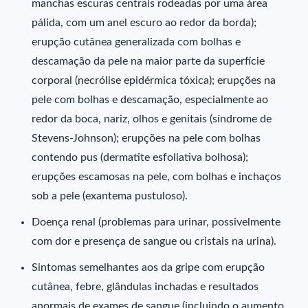
manchas escuras centrais rodeadas por uma área
pálida, com um anel escuro ao redor da borda);
erupção cutânea generalizada com bolhas e
descamação da pele na maior parte da superfície
corporal (necrólise epidérmica tóxica); erupções na
pele com bolhas e descamação, especialmente ao
redor da boca, nariz, olhos e genitais (síndrome de
Stevens-Johnson); erupções na pele com bolhas
contendo pus (dermatite esfoliativa bolhosa);
erupções escamosas na pele, com bolhas e inchaços
sob a pele (exantema pustuloso).
Doença renal (problemas para urinar, possivelmente
com dor e presença de sangue ou cristais na urina).
Sintomas semelhantes aos da gripe com erupção
cutânea, febre, glândulas inchadas e resultados
anormais de exames de sangue (incluindo o aumento