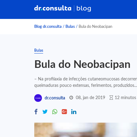
Blog dr.consulta
/
Bulas
/
Bula do Neobacipan
Bulas
Bula do Neobacipan
– Na profilaxia de infecções cutaneomucosas decorrente
queimaduras pouco extensas, ferimentos, produzidos...
08, jan de 2019
12 minutos 
dr.consulta