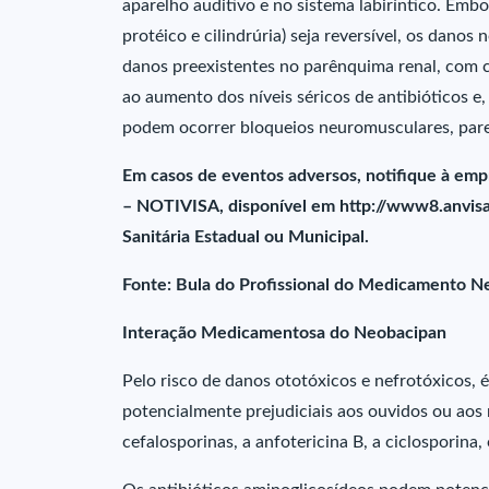
aparelho auditivo e no sistema labiríntico. Emb
protéico e cilindrúria) seja reversível, os dano
danos preexistentes no parênquima renal, com c
ao aumento dos níveis séricos de antibióticos e,
podem ocorrer bloqueios neuromusculares, pare
Em casos de eventos adversos, notifique à empr
– NOTIVISA, disponível em http://www8.anvisa.g
Sanitária Estadual ou Municipal.
Fonte: Bula do Profissional do Medicamento N
Interação Medicamentosa do Neobacipan
Pelo risco de danos ototóxicos e nefrotóxicos, 
potencialmente prejudiciais aos ouvidos ou aos r
cefalosporinas, a anfotericina B, a ciclosporina,