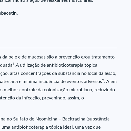
alizar muito a ação de relaxantes musculares.
ebacetin.
es da pele e de mucosas são a prevenção e/ou tratamento
1
equada
.A utilização de antibioticoterapia tópica
ção, altas concentrações da substância no local da lesão,
2
bateriana e mínima incidência de eventos adversos
. Além
um melhor controle da colonização microbiana, reduzindo
utenção da infecção, prevenindo, assim, o
ina no Sulfato de Neomicina + Bacitracina (substância
de uma antibioticoterapia tópica ideal, uma vez que