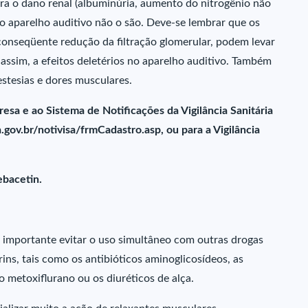
ora o dano renal (albuminúria, aumento do nitrogênio não
s no aparelho auditivo não o são. Deve-se lembrar que os
onseqüente redução da filtração glomerular, podem levar
 assim, a efeitos deletérios no aparelho auditivo. Também
stesias e dores musculares.
esa e ao Sistema de Notificações da Vigilância Sanitária
ov.br/notivisa/frmCadastro.asp, ou para a Vigilância
ebacetin.
é importante evitar o uso simultâneo com outras drogas
ins, tais como os antibióticos aminoglicosídeos, as
 o metoxiflurano ou os diuréticos de alça.