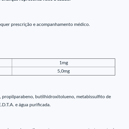
requer prescrição e acompanhamento médico.
1mg
5,0mg
 propilparabeno, butilhidroxitolueno, metabissulfito de
.D.T.A. e água purificada.