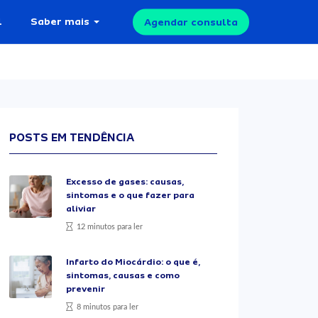
l
Saber mais
Agendar consulta
POSTS EM TENDÊNCIA
Excesso de gases: causas,
sintomas e o que fazer para
aliviar
12 minutos para ler
Infarto do Miocárdio: o que é,
sintomas, causas e como
prevenir
8 minutos para ler