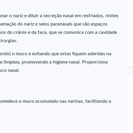
r o nariz e diluir a secreção nasal em resfriados, rinites
flamação do nariz e seios paranasais que são espaços
ssos do crânio e da face, que se comunica com a cavidade
irurgias.
lvendo) o muco e evitando que estas fiquem aderidas na
de limpeza, promovendo a higiene nasal. Proporciona
uco nasal.
), umedece o muco acumulado nas narinas, facilitando a